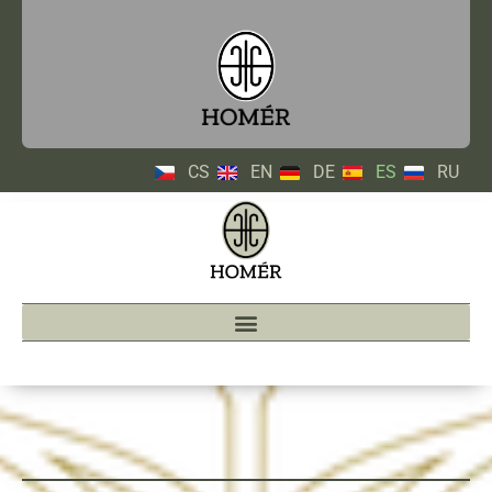
CS
EN
DE
ES
RU