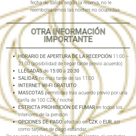
fecha de salida según la reserva, no le
reembolsaremos las noches no ocupadas.
OTRA INFORMACIÓN
IMPORTANTE
HORARIO DE APERTURA DE LA RECEPCIÓN
11:00 –
21:00 (posibilidad de llegar tarde previo acuerdo)
LLEGADAS
de
15:00
a
20:30
SALIDAS
no más tarde de las 11:00
INTERNET WI-FI GRATUITO
MASCOTAS
permitidas tras acuerdo previo por una
tarifa de 100 CZK / noche
ESTRICTA PROHIBICIÓN DE FUMAR
en todos los
interiores de la pensión
OPCIONES DE PAGO
: efectivo en
CZK
o
EUR
, así
como tarjetas de pago estándar.