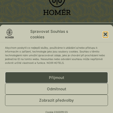
REDES SOCIALES
Spravovat Souhlas s
cookies
Abychom poskytli co nejlepší služby, používáme k ukládání a/nebo přístupu k
informacím o zařízení, technologie jako jsou soubory cookies. Souhlas s těmito
IMPORTANTE
technologiemi nám umožní zpracovávat údaje, jako je chování při procházení nebo
jedinečná ID na tomto webu. Nesouhlas nebo odvolání souhlasu může nepříznivě
Reglas del Pension
ovlivnit určité vlastnosti a funkce. NOIR HOTELS.
Cookie (EU)
Přijmout
GDPR
Odmítnout
Mapa del sitio
Zobrazit předvolby
© Todos los derechos reservados 2021-2026 Noir Hotels
Cookie ES
GDPR ES
Powered by Bear Hugs !