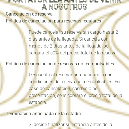
A NOSOTROS
Cancelación de reserva
Política de cancelación para reservas regulares
Puede cancelar su reserva sin cargo hasta 2
días antes de la llegada. Si cancela con
menos de 2 días antes de la llegada, se
cargará el 50% del precio total de la reserva.
Política de cancelación de reservas no reembolsables
Descuento al reservar una habitación con
condiciones de reserva no reembolsables. En
caso de cancelación, cambio o no
presentación, se le cobrará el precio total de la
estancia.
Terminación anticipada de la estadía
Si decide finalizar su estancia antes de la