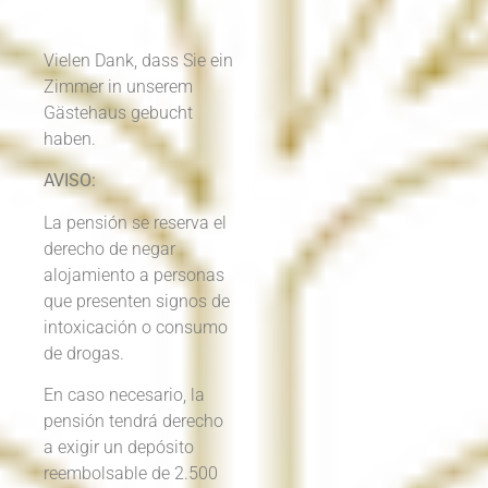
Vielen Dank, dass Sie ein
Zimmer in unserem
Gästehaus gebucht
haben.
AVISO:
La pensión se reserva el
derecho de negar
alojamiento a personas
que presenten signos de
intoxicación o consumo
de drogas.
En caso necesario, la
pensión tendrá derecho
a exigir un depósito
reembolsable de 2.500