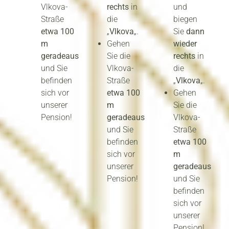
Vlkova-
rechts
in
und
Straße
die
biegen
etwa 100
„
Vlkova
„.
Sie
dann
m
Gehen
wieder
geradeaus
Sie die
rechts
in
und Sie
Vlkova-
die
befinden
Straße
„
Vlkova
„.
sich vor
etwa 100
Gehen
unserer
m
Sie die
Pension!
geradeaus
Vlkova-
und Sie
Straße
befinden
etwa 100
sich vor
m
unserer
geradeaus
Pension!
und Sie
befinden
sich vor
unserer
Pension!