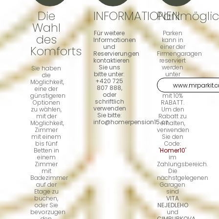
Die
INFORMATIONEN
Parkmöglic
Wahl
Für weitere
Parken
des
Informationen
kann in
und
einer der
Komforts
Reservierungen
Firmengaragen
kontaktieren
reserviert
Sie uns
werden
Sie haben
bitte unter:
unter
die
+420 725
Möglichkeit,
www.mrparkit.
807 888,
eine der
oder
günstigeren
mit 10%
schriftlich
Optionen
RABATT.
verwenden
zu wählen,
Um den
Sie bitte:
mit der
Rabatt zu
info@homerpension15.cz
Möglichkeit,
erhalten,
Zimmer
verwenden
mit einem
Sie den
bis fünf
Code:
Betten in
"
Homer10
"
einem
im
Zimmer
Zahlungsbereich.
mit
Die
Badezimmer
nächstgelegenen
auf der
Garagen
Etage zu
sind
buchen,
VITA
oder Sie
NEJEDLEHO
bevorzugen
und
den
CIMBURKOVA
.