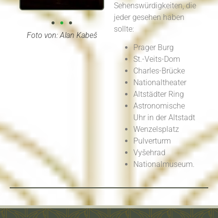
Sehenswürdigkeiten, die
jeder gesehen haben
sollte:
Foto von
: Alan Kabeš
Prager Burg
St.-Veits-Dom
Charles-Brücke
Nationaltheater
Altstädter Ring
Astronomische
Uhr in der Altstadt
Wenzelsplatz
Pulverturm
Vyšehrad
Nationalmuseum.