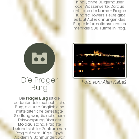
hinzu, ohne Bürgerhäuser
oder Wasserwerke. Daraus
entstand der Name - Prague
Hundred Towers. Heute gibt
es laut Aufzeichnungen des
Prager Informationsdienstes
mehr als
500
Türme in Prag.
Die Prager
Foto von
: Alan Kabeš
Burg
Die
Prager Burg
ist die
bedeutendste tschechische
Burg, die ursprünglich eine
mittelalterliche befestigte
Siedlung war, die auf einem
Felsvorsprung über der
Moldau
stand. Hradiště
befand sich im Zentrum von
Prag auf dem
Hügel Opyš
.
Ab dem 9. Jahrhundert war