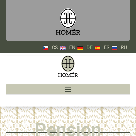
CS
EN
DE
ES
RU
Pension