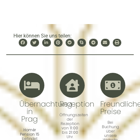
Hier können Sie uns teilen:
Übernachtung
Rezeption
Freundlich
in
Preise
Öffnungszeiten
Prag
der
Bei
Rezeption
Buchung
von
11:00
Homér
über
bis
21:00
Pension 15
unsere
Uhr.
befindet
Website