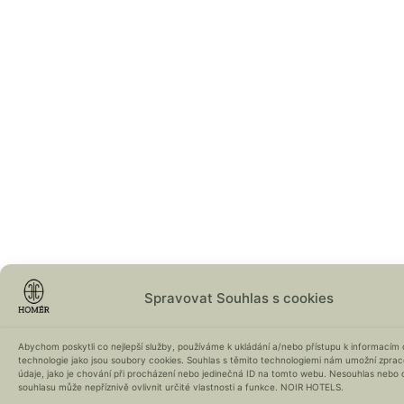
Spravovat Souhlas s cookies
Abychom poskytli co nejlepší služby, používáme k ukládání a/nebo přístupu k informacím o
technologie jako jsou soubory cookies. Souhlas s těmito technologiemi nám umožní zpra
údaje, jako je chování při procházení nebo jedinečná ID na tomto webu. Nesouhlas nebo 
souhlasu může nepříznivě ovlivnit určité vlastnosti a funkce. NOIR HOTELS.