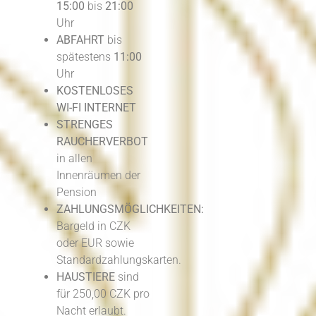
15:00
bis
21:00
Uhr
ABFAHRT
bis
spätestens
11:00
Uhr
KOSTENLOSES
WI-FI
INTERNET
STRENGES
RAUCHERVERBOT
in allen
Innenräumen der
Pension
ZAHLUNGSMÖGLICHKEITEN:
Bargeld in CZK
oder EUR sowie
Standardzahlungskarten.
HAUSTIERE
sind
für 250,00 CZK pro
Nacht erlaubt.