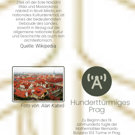
Zítek an der Ecke Národní
třída und Masarykova
nábřeží in Nové Město, ein
nationales Kulturdenkmal, ist
eines der bedeutendsten
Gebäude des Landes,
sowohl in Bezug auf die
allgemeine nationale Kultur
und Geschichte als auch rein
architektonisch.
Quelle: Wikipedia
Hunderttürmiges
Foto von
: Alan Kabeš
Prag
Zu Beginn des 19.
Jahrhunderts fügte der
Mathematiker Bernardo
Bolzano 103 Türme in Prag