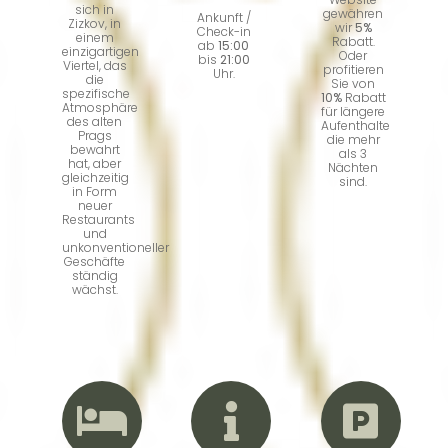
sich in
gewähren
Ankunft /
Zizkov, in
wir
5%
Check-in
einem
Rabatt.
ab
15:00
einzigartigen
Oder
bis
21:00
Viertel, das
profitieren
Uhr.
die
Sie von
spezifische
10%
Rabatt
Atmosphäre
für längere
des alten
Aufenthalte
Prags
die mehr
bewahrt
als 3
hat, aber
Nächten
gleichzeitig
sind.
in Form
neuer
Restaurants
und
unkonventioneller
Geschäfte
ständig
wächst.