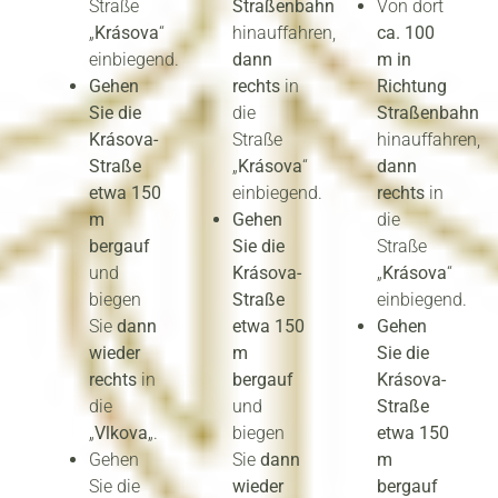
Straße
Straßenbahn
Von dort
„
Krásova
“
hinauffahren,
ca. 100
einbiegend.
dann
m in
Gehen
rechts
in
Richtung
Sie die
die
Straßenbahn
Krásova-
Straße
hinauffahren,
Straße
„
Krásova
“
dann
etwa 150
einbiegend.
rechts
in
m
Gehen
die
bergauf
Sie die
Straße
und
Krásova-
„
Krásova
“
biegen
Straße
einbiegend.
Sie
dann
etwa 150
Gehen
wieder
m
Sie die
rechts
in
bergauf
Krásova-
die
und
Straße
„
Vlkova
„.
biegen
etwa 150
Gehen
Sie
dann
m
Sie die
wieder
bergauf