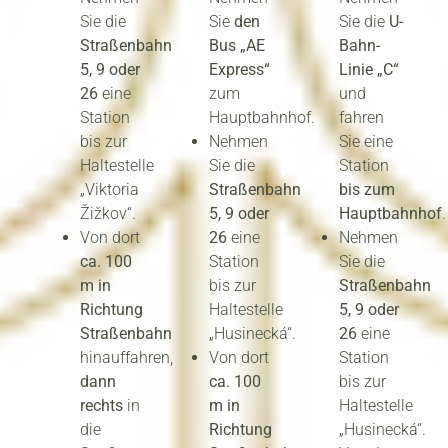
Sie die
Sie
den
Sie die
U-
Straßenbahn
Bus „AE
Bahn-
5, 9 oder
Express“
Linie „C“
26
eine
zum
und
Station
Hauptbahnhof.
fahren
bis zur
Nehmen
Sie eine
Haltestelle
Sie die
Station
„Viktoria
Straßenbahn
bis zum
Žižkov“.
5, 9 oder
Hauptbahnhof
.
Von dort
26
eine
Nehmen
ca. 100
Station
Sie die
m in
bis zur
Straßenbahn
Richtung
Haltestelle
5, 9 oder
Straßenbahn
„Husinecká“.
26
eine
hinauffahren,
Von dort
Station
dann
ca. 100
bis zur
rechts
in
m in
Haltestelle
die
Richtung
„Husinecká“.