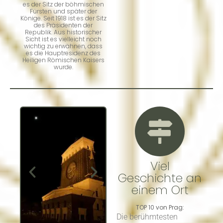
es der Sitz der böhmischen
Fürsten und später der
Könige. Seit 1918 ist es der Sitz
des Präsidenten der
Republik. Aus historischer
Sicht ist es vielleicht noch
wichtig zu erwähnen, dass
es die Hauptresidenz des
Heiligen Römischen Kaisers
wurde.
Viel
Geschichte an
einem Ort
TOP 10 von Prag:
Die berühmtesten