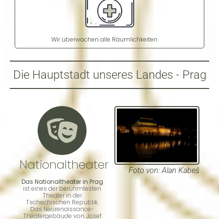
Wir überwachen alle Räumlichkeiten
Die Hauptstadt unseres Landes - Prag
Nationaltheater
Foto von
: Alan Kabeš
Das Nationaltheater in Prag
ist eines der berühmtesten
Theater in der
Tschechischen Republik.
Das Neorenaissance-
Theatergebäude von Josef