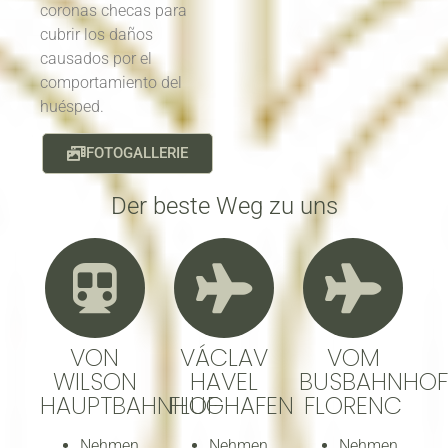
coronas checas para
cubrir los daños
causados por el
comportamiento del
huésped.
FOTOGALLERIE
Der beste Weg zu uns
VON
VÁCLAV
VOM
WILSON
HAVEL
BUSBAHNHOF
HAUPTBAHNHOF
FLUGHAFEN
FLORENC
Nehmen
Nehmen
Nehmen